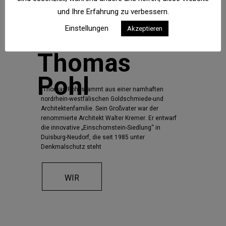
und Ihre Erfahrung zu verbessern.
Einstellungen
Akzeptieren
"
T
h
o
m
a
s
P
o
h
l
s
t
a
m
m
t
a
u
s
e
i
n
e
r
n
a
m
h
a
f
t
e
n
n
o
r
d
r
h
e
i
n
-
w
e
s
t
f
ä
l
i
s
c
h
e
n
G
o
l
d
s
c
h
m
i
e
d
e
-
u
n
d
A
r
c
h
i
t
e
k
t
e
n
f
a
m
i
l
i
e
.
S
e
i
n
G
r
o
ß
v
a
t
e
r
w
a
r
d
e
r
r
e
n
o
m
m
i
e
r
t
e
A
r
c
h
i
t
e
k
t
W
a
l
t
e
r
K
r
e
m
e
r
.
E
r
e
n
t
w
a
r
f
d
i
e
i
n
n
o
v
a
t
i
v
e
„
E
i
n
s
c
h
o
r
n
s
t
e
i
n
-
S
i
e
d
l
u
n
g
“
i
n
D
u
i
s
b
u
r
g
-
N
e
u
d
o
r
f
,
d
i
e
s
e
i
t
1
9
8
5
u
n
t
e
r
D
e
n
k
m
a
l
s
c
h
u
t
z
s
t
e
h
t
WIR