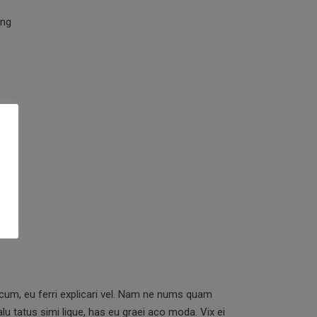
ing
 cum, eu ferri explicari vel. Nam ne nums quam
lu tatus simi lique, has eu graei aco moda. Vix ei