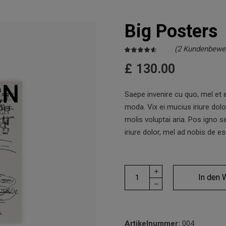
Big Posters
(
2
Kundenbewer
Bewertet
2
mit
4.50
£
130.00
von
5,
basierend
auf
Kundenbewertung
Saepe invenire cu quo, mel et e
moda. Vix ei mucius iriure dol
molis voluptai aria. Pos igno 
iriure dolor, mel ad nobis de e
Big
In den 
Posters
quantity
Artikelnummer:
004