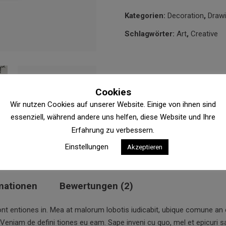
Kategorien:
Decoration
,
Draw
Schlagwörter:
Art
,
Creative
Cookies
Wir nutzen Cookies auf unserer Website. Einige von ihnen sind
essenziell, während andere uns helfen, diese Website und Ihre
Erfahrung zu verbessern.
Einstellungen
Akzeptieren
mationen
Bewertungen (2)
ont entiones in. Mea at malorum lobotis iudicabit, ubique comune an
 Veniam de defini tiones eu eam. Sape inveni cu quo, mel et epicuri sa