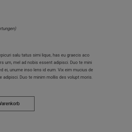
tungen)
en
picuri salu tatus simi lique, has eu graecis aco
ors um, mel ad nobis essent adipisci. Duo te mini
sed ei, unume inso lens id eum. Vix eim mucius de
se adipisci. Duo te minim mollis des volupt moris.
Warenkorb