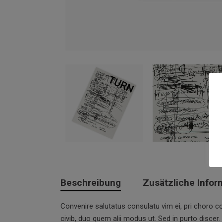
Beschreibung
Zusätzliche Infor
Convenire salutatus consulatu vim ei, pri choro c
civib, duo quem alii modus ut. Sed in purto discer.