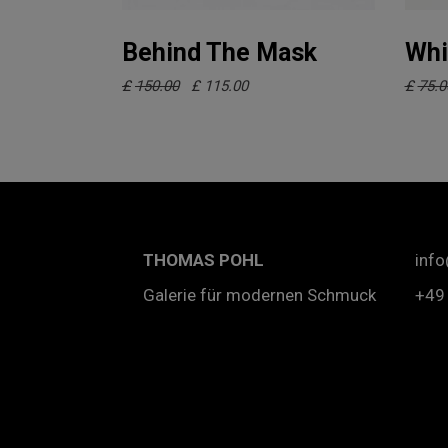
In den Warenkorb
Behind The Mask
Whi
Ursprünglicher
Aktueller
£
150.00
£
115.00
£
75.0
Preis
Preis
war:
ist:
£150.00
£115.00.
THOMAS
POHL
inf
Galerie für modernen Schmuck
+49